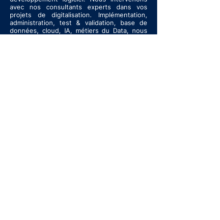
avec nos consultants experts dans vos
projets de digitalisation. Implémentation,
administration, test & validation, base de
données, cloud, IA, métiers du Data, nous
pouvons vous apporter une vraie valeur
ajouter afin de bien mener vos projets.
Liens utiles
so
ciété
Vision
Rejoignez-nous
À prop
os
Journal
Services