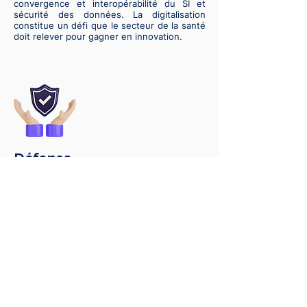
convergence et interopérabilité du SI et
sécurité des données. La digitalisation
constitue un défi que le secteur de la santé
doit relever pour gagner en innovation.
Défense
Le secteur de la Défense connait une
croissance exponentielle. C’est un secteur
stratégique qui nécessite des compétences
pointues. Nos consultants accompagnent
nos clients constructeurs et équipementiers
de la Défense dans le cadre de projets à
fortes contraintes réglementaires et/ou
opérationnelles.