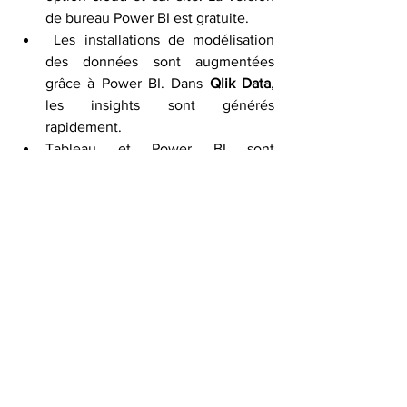
de bureau Power BI est gratuite.
 Les installations de modélisation 
des données sont augmentées 
grâce à Power BI. Dans 
Qlik Data
, 
les insights sont générés 
rapidement.
Tableau et Power BI sont 
conviviaux. 
Qlik
 propose des modèles 
hautement personnalisables.
Qlik
 et tableau fonctionnent pour 
l'analyse statistique. 
Power BI
 n'a pas cette capacité.