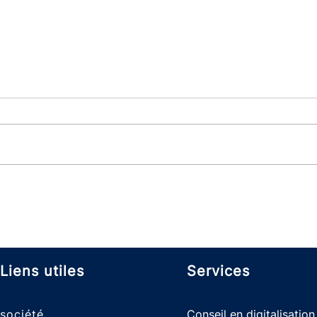
Qu'e
Quelles sont les
caractéristiques d’un
bon code ?
Liens utiles
Services
so
ciété
Conseil en digitalisation