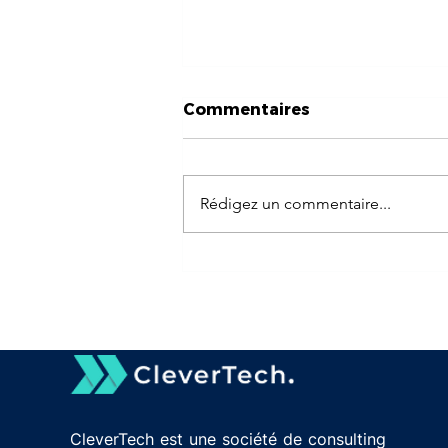
Commentaires
Rédigez un commentaire...
La fameuse confusion
entre UX et UI design !
CleverTech est une société de consulting