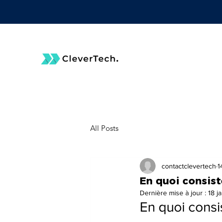
All Posts
contactclevertech
1
En quoi consist
Dernière mise à jour :
18 j
En quoi consi