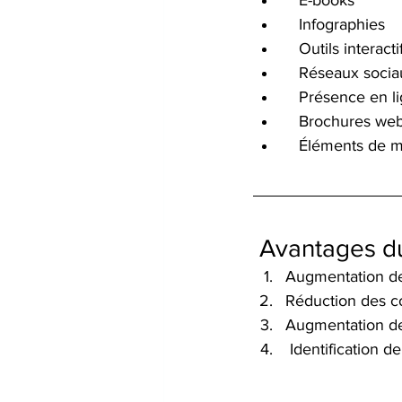
   E-books
   Infographies
   Outils interacti
   Réseaux socia
   Présence en 
   Brochures we
   Éléments de 
 Avantages du
Augmentation de 
Réduction des co
Augmentation de
 Identification de